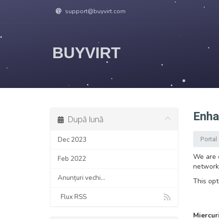
support@buyvirt.com
BUYVIRT
Enha
După lună
Portal 
Dec 2023
We are e
Feb 2022
networks
Anunțuri vechi...
This opt
Flux RSS
Miercur