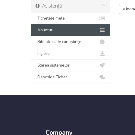
Asistență
« înap
Tichetele mele
Anunțuri
Biblioteca de cunoștințe
Fișiere
Starea sistemelor
Deschide Tichet
Company